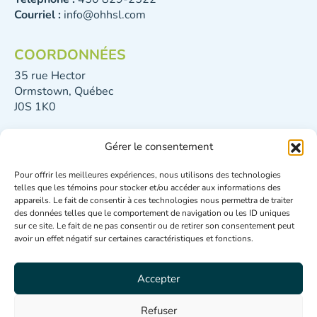
Courriel :
info@ohhsl.com
COORDONNÉES
35 rue Hector
Ormstown, Québec
J0S 1K0
Gérer le consentement
Directive relative à l’utilisation d’une autre langue
que le français
Pour offrir les meilleures expériences, nous utilisons des technologies
telles que les témoins pour stocker et/ou accéder aux informations des
Politique de confidentialité
appareils. Le fait de consentir à ces technologies nous permettra de traiter
Politique de gestion contractuelle
des données telles que le comportement de navigation ou les ID uniques
Politique de protection et de gestion des
sur ce site. Le fait de ne pas consentir ou de retirer son consentement peut
avoir un effet négatif sur certaines caractéristiques et fonctions.
renseignements personnels
Accepter
OFFICE D’HABITATION DU HAUT SAINT-LAURENT
©
2026
POLITIQUE ACCESSIBILITÉ
Refuser